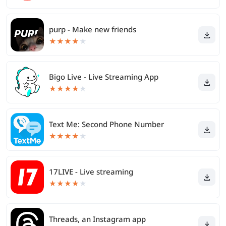
purp - Make new friends
★
★
★
★
★
Bigo Live - Live Streaming App
★
★
★
★
★
Text Me: Second Phone Number
★
★
★
★
★
17LIVE - Live streaming
★
★
★
★
★
Threads, an Instagram app