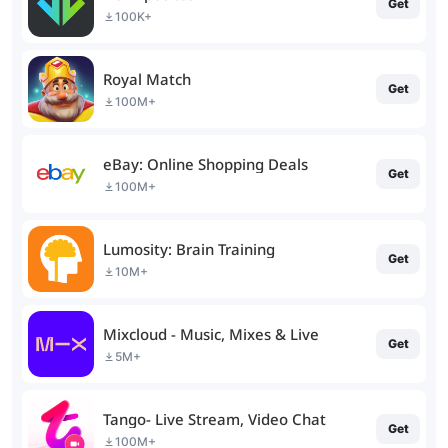
Get
100K+
Royal Match
Get
100M+
eBay: Online Shopping Deals
Get
100M+
Lumosity: Brain Training
Get
10M+
Mixcloud - Music, Mixes & Live
Get
5M+
Tango- Live Stream, Video Chat
Get
100M+