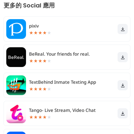
更多的 Social 應用
pixiv
★
★
★
★
★
BeReal. Your friends for real.
★
★
★
★
★
TextBehind Inmate Texting App
★
★
★
★
★
Tango- Live Stream, Video Chat
★
★
★
★
★