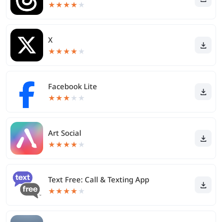
★
★
★
★
★
X
★
★
★
★
★
Facebook Lite
★
★
★
★
★
Art Social
★
★
★
★
★
Text Free: Call & Texting App
★
★
★
★
★