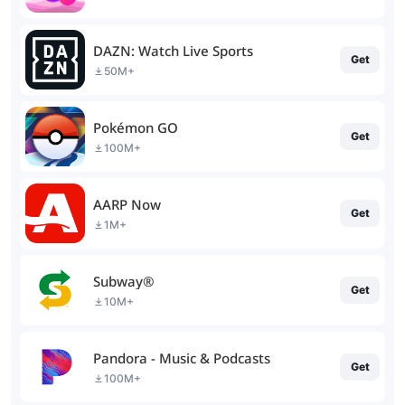
DAZN: Watch Live Sports
Get
50M+
Pokémon GO
Get
100M+
AARP Now
Get
1M+
Subway®
Get
10M+
Pandora - Music & Podcasts
Get
100M+