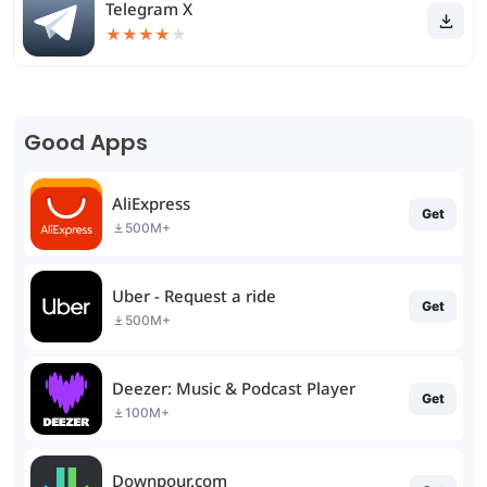
Telegram X
★
★
★
★
★
Good Apps
AliExpress
Get
500M+
Uber - Request a ride
Get
500M+
Deezer: Music & Podcast Player
Get
100M+
Downpour.com