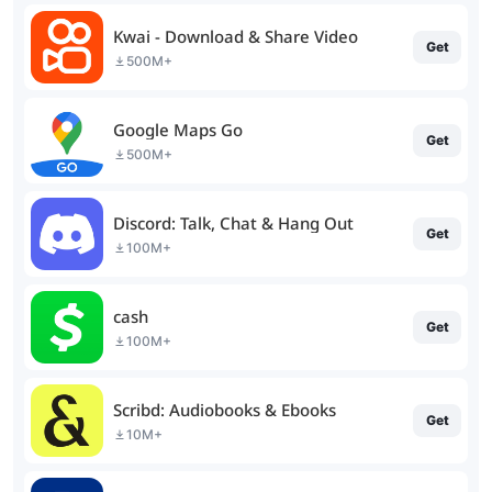
Kwai - Download & Share Video
Get
500M+
Google Maps Go
Get
500M+
Discord: Talk, Chat & Hang Out
Get
100M+
cash
Get
100M+
Scribd: Audiobooks & Ebooks
Get
10M+