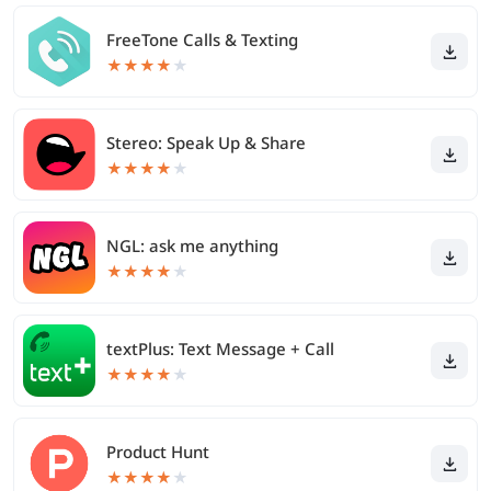
FreeTone Calls & Texting
★
★
★
★
★
Stereo: Speak Up & Share
★
★
★
★
★
NGL: ask me anything
★
★
★
★
★
textPlus: Text Message + Call
★
★
★
★
★
Product Hunt
★
★
★
★
★