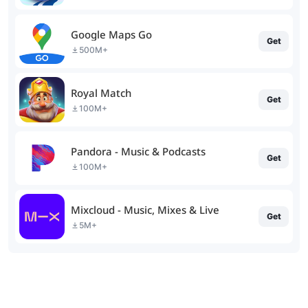
Google Maps Go
Get
500M+
Royal Match
Get
100M+
Pandora - Music & Podcasts
Get
100M+
Mixcloud - Music, Mixes & Live
Get
5M+