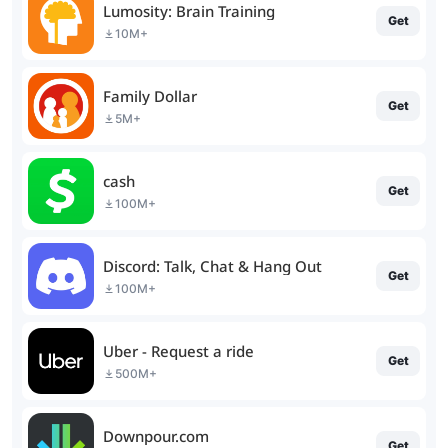
Lumosity: Brain Training
Get
10M+
Family Dollar
Get
5M+
cash
Get
100M+
Discord: Talk, Chat & Hang Out
Get
100M+
Uber - Request a ride
Get
500M+
Downpour.com
Get