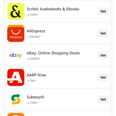
Scribd: Audiobooks & Ebooks
Get
10M+
AliExpress
Get
500M+
eBay: Online Shopping Deals
Get
100M+
AARP Now
Get
1M+
Subway®
Get
10M+