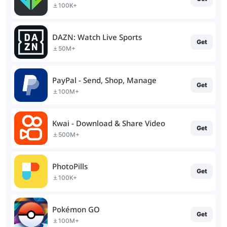
100K+
DAZN: Watch Live Sports
Get
50M+
PayPal - Send, Shop, Manage
Get
100M+
Kwai - Download & Share Video
Get
500M+
PhotoPills
Get
100K+
Pokémon GO
Get
100M+