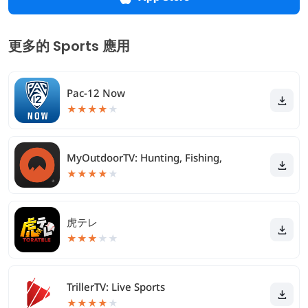
更多的 Sports 應用
Pac-12 Now
★
★
★
★
★
MyOutdoorTV: Hunting, Fishing,
★
★
★
★
★
虎テレ
★
★
★
★
★
TrillerTV: Live Sports
★
★
★
★
★