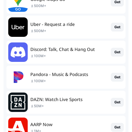
Get
500M+
Uber - Request a ride
Get
500M+
Discord: Talk, Chat & Hang Out
Get
100M+
Pandora - Music & Podcasts
Get
100M+
DAZN: Watch Live Sports
Get
50M+
AARP Now
Get
1M+