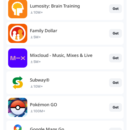
Lumosity: Brain Training
Get
10M+
Family Dollar
Get
5M+
Mixcloud - Music, Mixes & Live
Get
5M+
Subway®
Get
10M+
Pokémon GO
Get
100M+
Google Maps Go