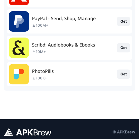
PayPal - Send, Shop, Manage
Get
100M+
Scribd: Audiobooks & Ebooks
Get
10M+
PhotoPills
Get
100K+
© APKBrew