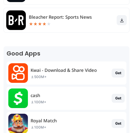
Bleacher Report: Sports News
★
★
★
★
★
Good Apps
Kwai - Download & Share Video
Get
500M+
cash
Get
100M+
Royal Match
Get
100M+