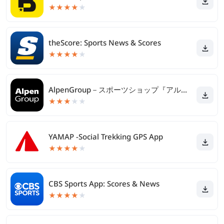
★
★
★
★
★
theScore: Sports News & Scores
★
★
★
★
★
AlpenGroup－スポーツショップ『アルペングループ』
★
★
★
★
★
YAMAP -Social Trekking GPS App
★
★
★
★
★
CBS Sports App: Scores & News
★
★
★
★
★