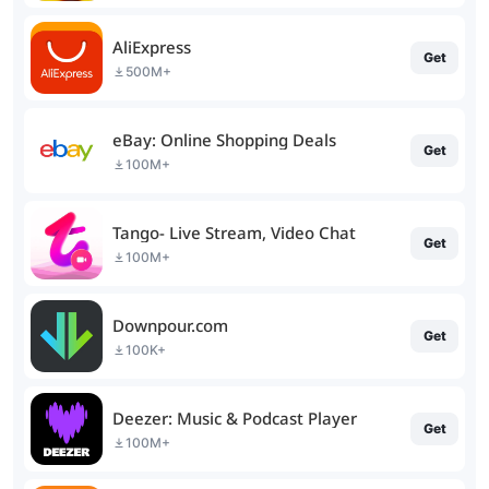
AliExpress
Get
500M+
eBay: Online Shopping Deals
Get
100M+
Tango- Live Stream, Video Chat
Get
100M+
Downpour.com
Get
100K+
Deezer: Music & Podcast Player
Get
100M+