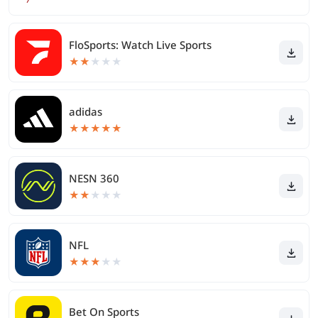
FloSports: Watch Live Sports
★
★
★
★
★
adidas
★
★
★
★
★
NESN 360
★
★
★
★
★
NFL
★
★
★
★
★
Bet On Sports