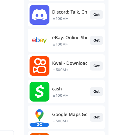
Discord: Talk, Chat & Hang Out
Get
100M+
eBay: Online Shopping Deals
Get
100M+
Kwai - Download & Share Video
Get
500M+
cash
Get
100M+
Google Maps Go
Get
500M+