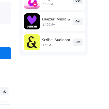
Get
100M+
Deezer: Music & Podcast Player
Get
100M+
Scribd: Audiobooks & Ebooks
Get
10M+