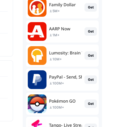
Family Dollar
Get
5M+
AARP Now
Get
1M+
Lumosity: Brain Training
Get
10M+
PayPal - Send, Shop, Manage
Get
100M+
Pokémon GO
Get
100M+
Tango- Live Stream, Video Chat