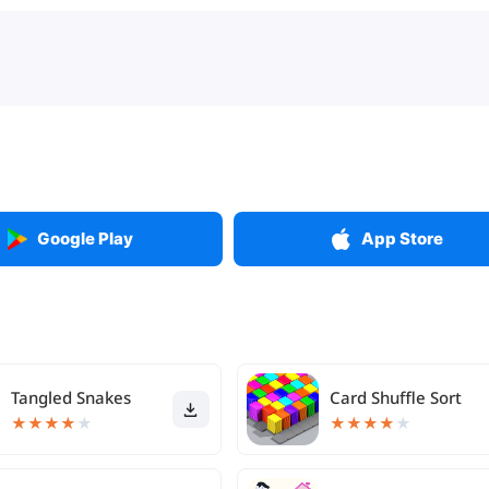
Google Play
App Store
Tangled Snakes
Card Shuffle Sort
★
★
★
★
★
★
★
★
★
★