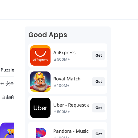
Good Apps
AliExpress
Get
500M+
Puzzle
Royal Match
Get
0% 安全
100M+
自由的
Uber - Request a ride
Get
500M+
Pandora - Music & Podcasts
Get
100M+