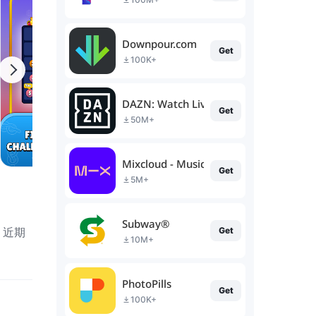
Downpour.com
Get
100K+
DAZN: Watch Live Sports
Get
50M+
Mixcloud - Music, Mixes & Live
Get
5M+
Subway®
。近期
Get
10M+
PhotoPills
Get
100K+