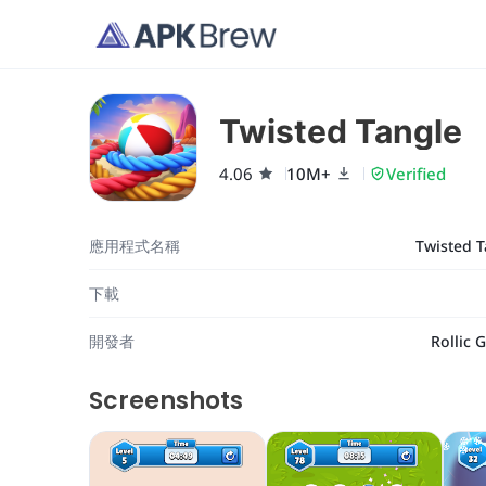
Twisted Tangle
4.06
10M+
Verified
應用程式名稱
Twisted T
下載
開發者
Rollic 
Screenshots