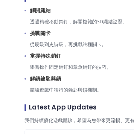
解開繩結
透過精確移動銷釘，解開複雜的3D繩結謎題。
挑戰關卡
從硬級到史詩級，再挑戰終極關卡。
掌握特殊銷釘
學習操作固定銷釘和章魚銷釘的技巧。
解鎖鑰匙與鎖
體驗遊戲中獨特的鑰匙與鎖機制。
Latest App Updates
我們持續優化遊戲體驗，希望為您帶來更流暢、更