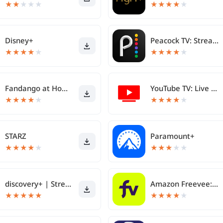
★
★
★
★
★
★
★
★
★
★
Disney+
Peacock TV: Stream TV & Movies
★
★
★
★
★
★
★
★
★
★
Fandango at Home - Movies & TV
YouTube TV: Live TV & more
★
★
★
★
★
★
★
★
★
★
STARZ
Paramount+
★
★
★
★
★
★
★
★
★
★
discovery+ | Stream TV Shows
Amazon Freevee: Free Movies/TV
★
★
★
★
★
★
★
★
★
★