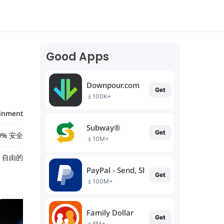
Good Apps
Downpour.com
Get
100K+
ainment
Subway®
Get
0% 安全
10M+
自由的
PayPal - Send, Shop, Manage
Get
100M+
Family Dollar
Get
5M+