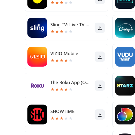
★
★
★
★
★
Sling TV: Live TV + Freestream
★
★
★
★
★
VIZIO Mobile
★
★
★
★
★
The Roku App (Official)
★
★
★
★
★
SHOWTIME
★
★
★
★
★