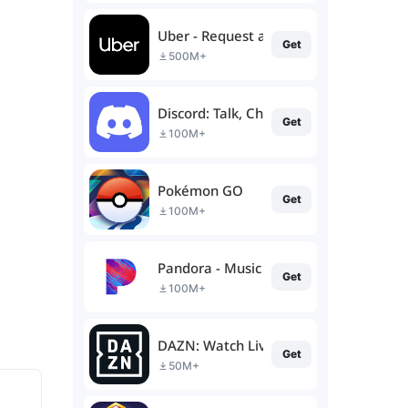
Uber - Request a ride
Get
500M+
Discord: Talk, Chat & Hang Out
Get
100M+
Pokémon GO
Get
100M+
Pandora - Music & Podcasts
Get
100M+
DAZN: Watch Live Sports
Get
50M+