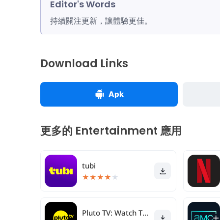
Editor's Words
持續關注更新，讓體驗更佳。
Download Links
Apk
更多的 Entertainment 應用
tubi
★
★
★
★
★
Pluto TV: Watch TV & Movies