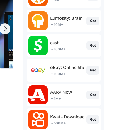
Lumosity: Brain Training
Get
10M+
cash
Get
100M+
eBay: Online Shopping Deals
Get
100M+
AARP Now
Get
1M+
Kwai - Download & Share Video
Get
500M+