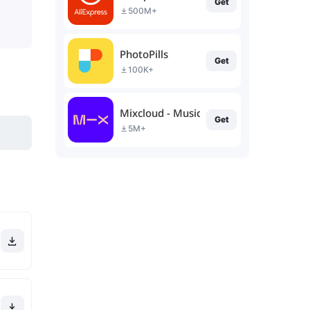
Get
500M+
PhotoPills
Get
100K+
Mixcloud - Music, Mixes & Live
Get
5M+