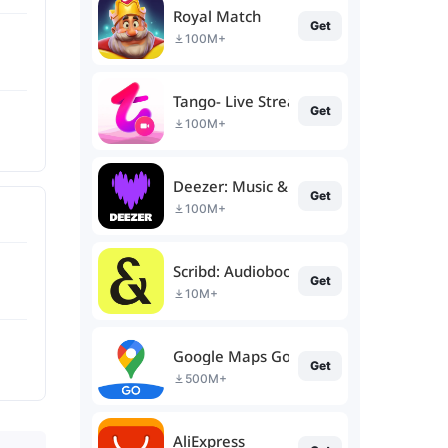
Royal Match
Get
100M+
Tango- Live Stream, Video Chat
Get
100M+
Deezer: Music & Podcast Player
Get
100M+
Scribd: Audiobooks & Ebooks
Get
10M+
Google Maps Go
Get
500M+
AliExpress