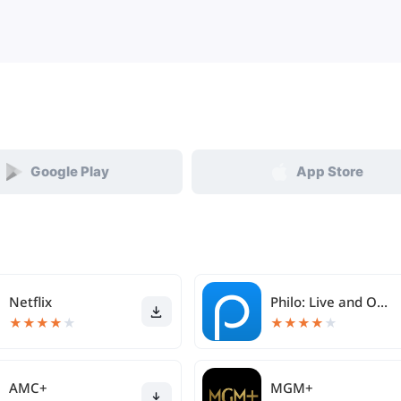
Google Play
App Store
Netflix
Philo: Live and On-Demand TV
★
★
★
★
★
★
★
★
★
★
AMC+
MGM+