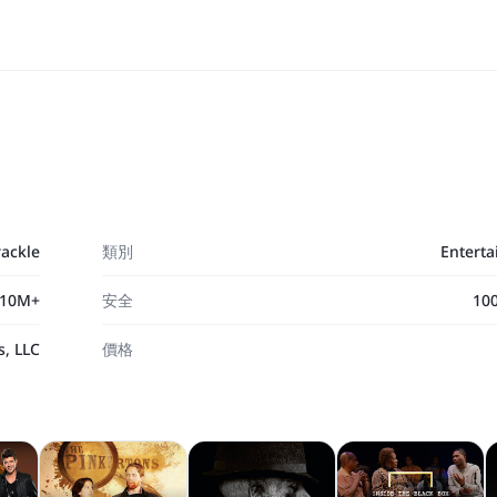
rackle
類別
Entert
10M+
安全
10
s, LLC
價格