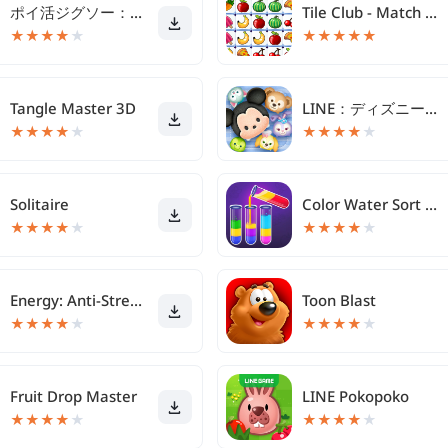
ポイ活ジグソー：ポイントが稼げるパズルゲーム
Tile Club - Match Puzzle Game
★
★
★
★
★
★
★
★
★
★
Tangle Master 3D
LINE：ディズニー ツムツム
★
★
★
★
★
★
★
★
★
★
Solitaire
Color Water Sort Woody Puzzle
★
★
★
★
★
★
★
★
★
★
Energy: Anti-Stress Loops
Toon Blast
★
★
★
★
★
★
★
★
★
★
Fruit Drop Master
LINE Pokopoko
★
★
★
★
★
★
★
★
★
★