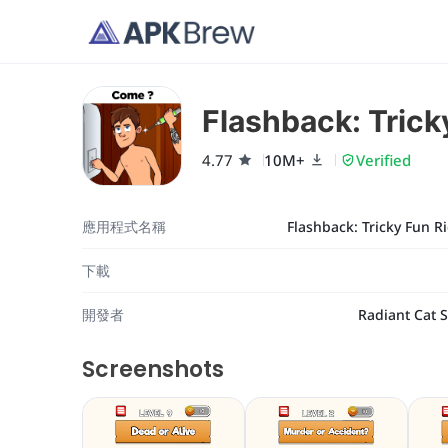
Flashback: Trick
4.77
10M+
Verified
應用程式名稱
Flashback: Tricky Fun R
下載
開發者
Radiant Cat 
Screenshots