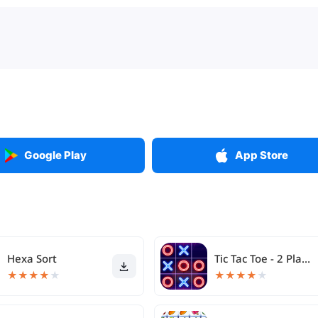
Google Play
App Store
Hexa Sort
Tic Tac Toe - 2 Player XO
★
★
★
★
★
★
★
★
★
★