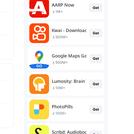
AARP Now
Get
1M+
Kwai - Download & Share Video
Get
500M+
Google Maps Go
Get
500M+
Lumosity: Brain Training
Get
10M+
PhotoPills
Get
100K+
Scribd: Audiobooks & Ebooks