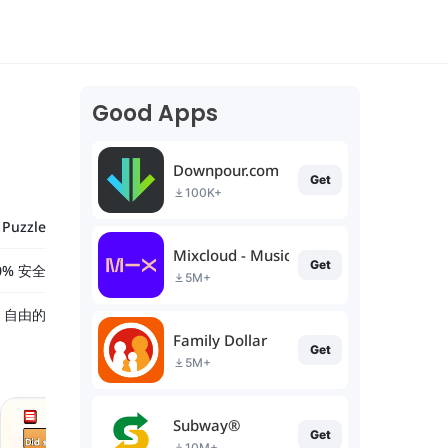
Good Apps
Downpour.com
Get
100K+
Puzzle
Mixcloud - Music, Mixes & Live
Get
0% 安全
5M+
自由的
Family Dollar
Get
5M+
Subway®
Get
10M+