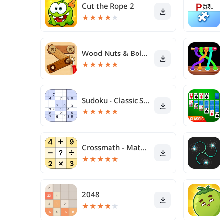
Cut the Rope 2
★
★
★
★
★
Wood Nuts & Bolts, Screw
★
★
★
★
★
Sudoku - Classic Sudoku Puzzle
★
★
★
★
★
Crossmath - Math Puzzle Games
★
★
★
★
★
2048
★
★
★
★
★