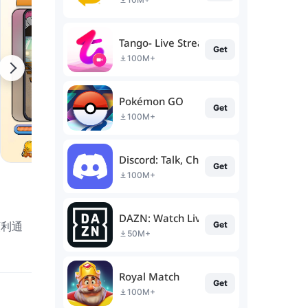
Tango- Live Stream, Video Chat
Get
100M+
Pokémon GO
Get
100M+
Discord: Talk, Chat & Hang Out
Get
100M+
DAZN: Watch Live Sports
順利通
Get
50M+
Royal Match
Get
100M+