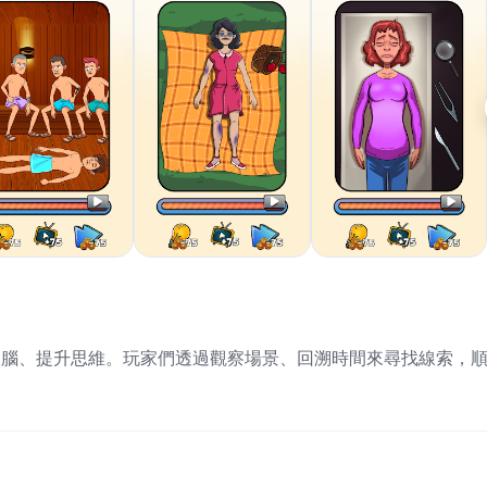
挑戰大腦、提升思維。玩家們透過觀察場景、回溯時間來尋找線索，