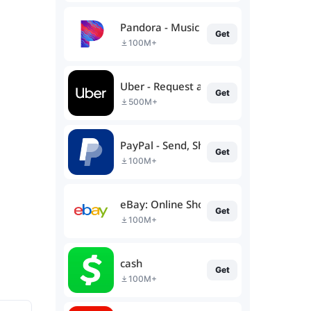
Pandora - Music & Podcasts
Get
100M+
Uber - Request a ride
Get
500M+
PayPal - Send, Shop, Manage
Get
100M+
eBay: Online Shopping Deals
Get
100M+
cash
Get
100M+