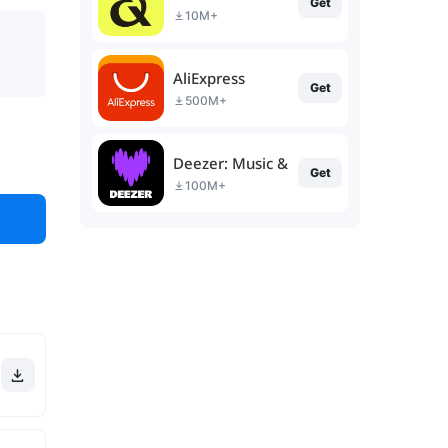
Get
10M+
AliExpress
Get
500M+
Deezer: Music & Podcast Player
Get
100M+