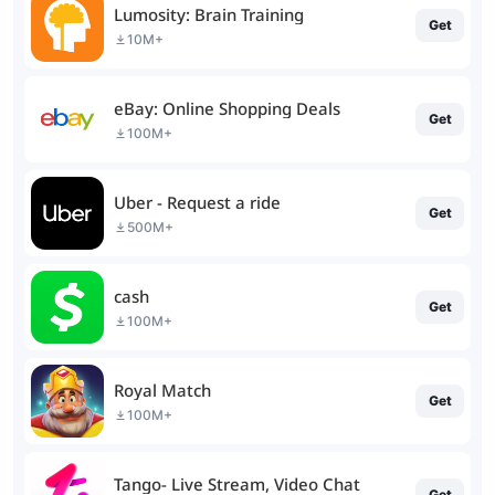
Lumosity: Brain Training
Get
10M+
eBay: Online Shopping Deals
Get
100M+
Uber - Request a ride
Get
500M+
cash
Get
100M+
Royal Match
Get
100M+
Tango- Live Stream, Video Chat
Get