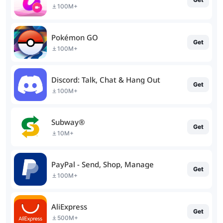
100M+
Pokémon GO
Get
100M+
Discord: Talk, Chat & Hang Out
Get
100M+
Subway®
Get
10M+
PayPal - Send, Shop, Manage
Get
100M+
AliExpress
Get
500M+