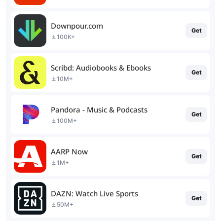
Downpour.com
Get
100K+
Scribd: Audiobooks & Ebooks
Get
10M+
Pandora - Music & Podcasts
Get
100M+
AARP Now
Get
1M+
DAZN: Watch Live Sports
Get
50M+