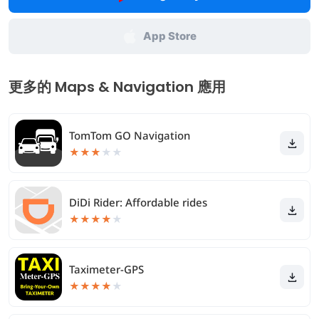
App Store
更多的 Maps & Navigation 應用
TomTom GO Navigation
★
★
★
★
★
DiDi Rider: Affordable rides
★
★
★
★
★
Taximeter-GPS
★
★
★
★
★