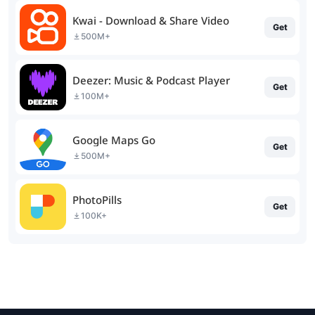
Kwai - Download & Share Video
Get
500M+
Deezer: Music & Podcast Player
Get
100M+
Google Maps Go
Get
500M+
PhotoPills
Get
100K+