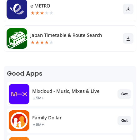
e METRO
★
★
★
★
★
Japan Timetable & Route Search
★
★
★
★
★
Good Apps
Mixcloud - Music, Mixes & Live
Get
5M+
Family Dollar
Get
5M+