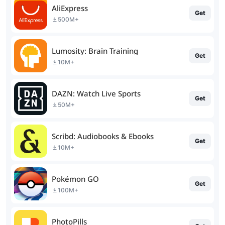
AliExpress
Get
500M+
Lumosity: Brain Training
Get
10M+
DAZN: Watch Live Sports
Get
50M+
Scribd: Audiobooks & Ebooks
Get
10M+
Pokémon GO
Get
100M+
PhotoPills