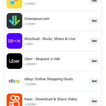
Get
100K+
Downpour.com
Get
100K+
Mixcloud - Music, Mixes & Live
Get
5M+
Uber - Request a ride
Get
500M+
eBay: Online Shopping Deals
Get
100M+
Kwai - Download & Share Video
Get
500M+