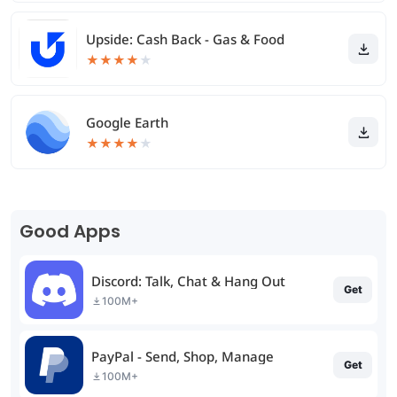
Upside: Cash Back - Gas & Food
★
★
★
★
★
Google Earth
★
★
★
★
★
Good Apps
Discord: Talk, Chat & Hang Out
Get
100M+
PayPal - Send, Shop, Manage
Get
100M+