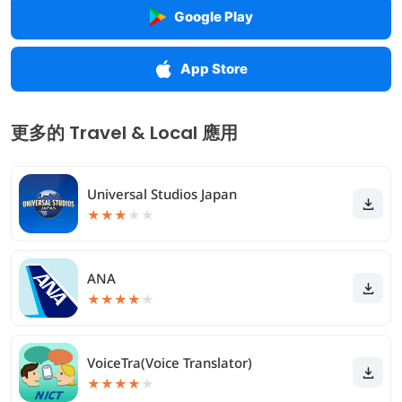
Google Play
App Store
更多的 Travel & Local 應用
Universal Studios Japan
★
★
★
★
★
ANA
★
★
★
★
★
VoiceTra(Voice Translator)
★
★
★
★
★