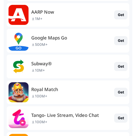
AARP Now
Get
1M+
Google Maps Go
Get
500M+
Subway®
Get
10M+
Royal Match
Get
100M+
Tango- Live Stream, Video Chat
Get
100M+