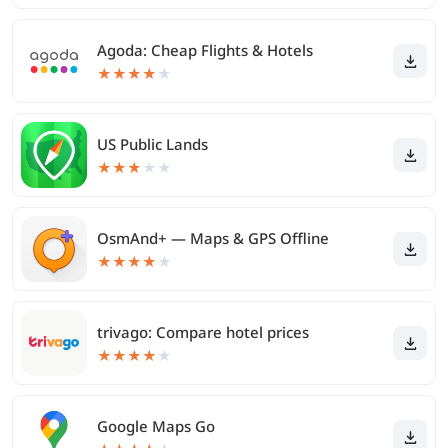
Agoda: Cheap Flights & Hotels
★
★
★
★
★
US Public Lands
★
★
★
★
★
OsmAnd+ — Maps & GPS Offline
★
★
★
★
★
trivago: Compare hotel prices
★
★
★
★
★
Google Maps Go