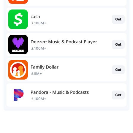
cash
Get
100M+
Deezer: Music & Podcast Player
Get
100M+
Family Dollar
Get
5M+
Pandora - Music & Podcasts
Get
100M+