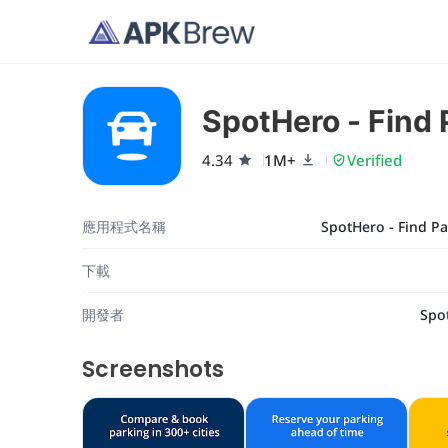
SpotHero - Find 
4.34
1M+
Verified
應用程式名稱
SpotHero - Find P
下載
開發者
Spo
Screenshots