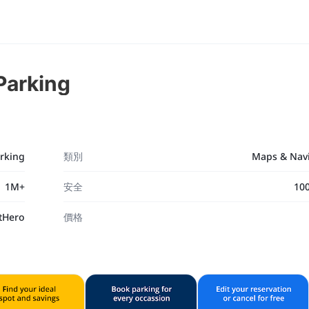
Parking
arking
類別
Maps & Nav
1M+
安全
10
tHero
價格