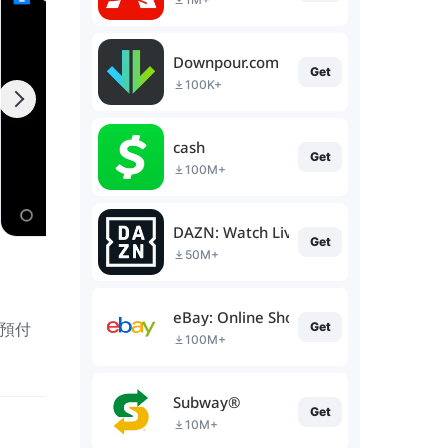
Downpour.com
Get
100K+
cash
Get
100M+
DAZN: Watch Live Sports
Get
50M+
eBay: Online Shopping Deals
並預付
Get
100M+
Subway®
Get
10M+