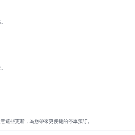
格。
發。
。
留意這些更新，為您帶來更便捷的停車預訂。