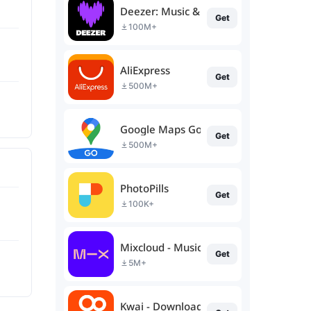
Deezer: Music & Podcast Player
Get
100M+
AliExpress
Get
500M+
Google Maps Go
Get
500M+
PhotoPills
Get
100K+
Mixcloud - Music, Mixes & Live
Get
5M+
Kwai - Download & Share Video