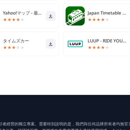
Yahoo!マップ - 最新地図、ナビや乗換も
Japan Timetable & Route Search
★
★
★
★
★
★
★
★
★
★
タイムズカー
LUUP - RIDE YOUR CITY
★
★
★
★
★
★
★
★
★
★
工具的愛好者經營的獨立專案。需要特別說明的是，我們與任何品牌所有者均