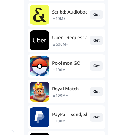
Scribd: Audiobooks & Ebooks
Get
10M+
Uber - Request a ride
Get
500M+
Pokémon GO
Get
100M+
Royal Match
Get
100M+
PayPal - Send, Shop, Manage
Get
100M+