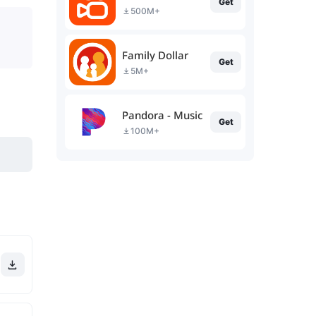
Get
500M+
Family Dollar
Get
5M+
Pandora - Music & Podcasts
Get
100M+