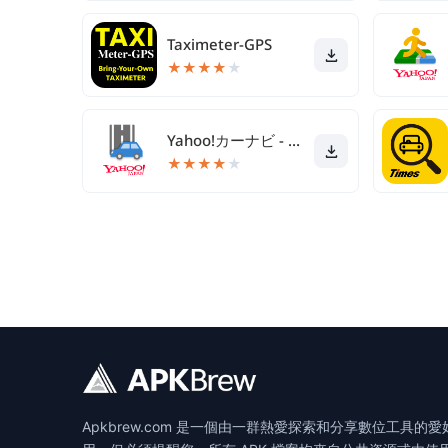
Taximeter-GPS
★
★
★
★
★
Yahoo!カーナビ - ナビ、渋滞情報も地図も自動更新
★
★
★
★
★
Apkbrew.com 是一個由一群熱愛探索和分享數位