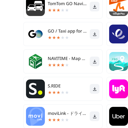
TomTom GO Navigation
★
★
★
★
★
GO / Taxi app for Japan
★
★
★
★
★
NAVITIME - Map & Transfer Navi
★
★
★
★
★
S.RIDE
★
★
★
★
★
moviLink - ドライブが快適になるカーナビアプリ
★
★
★
★
★