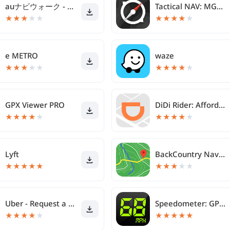
auナビウォーク - 乗換案内・バスと地図の総合移動アプリ
Tactical NAV: MGRS Navigation
★
★
★
★
★
★
★
★
★
★
e METRO
waze
★
★
★
★
★
★
★
★
★
★
GPX Viewer PRO
DiDi Rider: Affordable rides
★
★
★
★
★
★
★
★
★
★
Lyft
BackCountry Navigator GPS PRO
★
★
★
★
★
★
★
★
★
★
Uber - Request a ride
Speedometer: GPS Speedometer
★
★
★
★
★
★
★
★
★
★