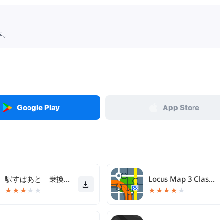
本。
Google Play
App Store
駅すぱあと 乗換案内 - 時刻表・運行情報・バス経路
Locus Map 3 Classic
★
★
★
★
★
★
★
★
★
★