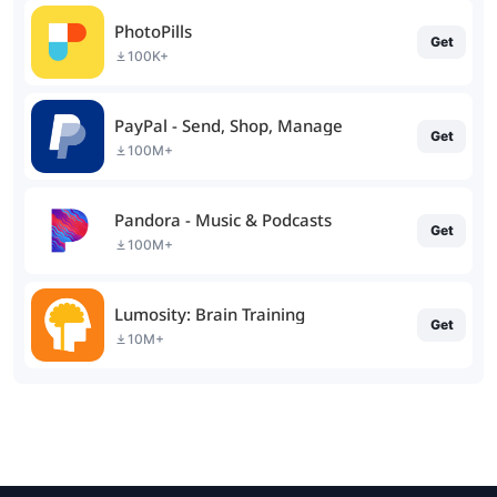
PhotoPills
Get
100K+
PayPal - Send, Shop, Manage
Get
100M+
Pandora - Music & Podcasts
Get
100M+
Lumosity: Brain Training
Get
10M+