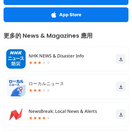
App Store
更多的 News & Magazines 應用
NHK NEWS & Disaster Info
★
★
★
★
★
ローカルニュース
★
★
★
★
★
NewsBreak: Local News & Alerts
★
★
★
★
★