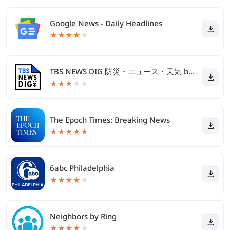
Google News - Daily Headlines
★
★
★
★
★
TBS NEWS DIG 防災・ニュース・天気 by JNN
★
★
★
★
★
The Epoch Times: Breaking News
★
★
★
★
★
6abc Philadelphia
★
★
★
★
★
Neighbors by Ring
★
★
★
★
★