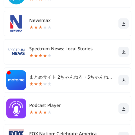
Newsmax
★
★
★
★
★
Spectrum News: Local Stories
★
★
★
★
★
まとめサイト 2ちゃんねる・5ちゃんねるMT 2ch・5ch
★
★
★
★
★
Podcast Player
★
★
★
★
★
FOX Nation: Celebrate America