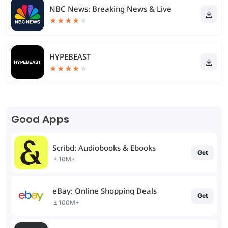
NBC News: Breaking News & Live
★
★
★
★
★
HYPEBEAST
★
★
★
★
★
Good Apps
Scribd: Audiobooks & Ebooks
Get
10M+
eBay: Online Shopping Deals
Get
100M+