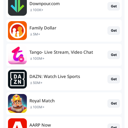
Downpour.com
Get
100K+
Family Dollar
Get
5M+
Tango- Live Stream, Video Chat
Get
100M+
DAZN: Watch Live Sports
Get
50M+
Royal Match
Get
100M+
AARP Now
Get