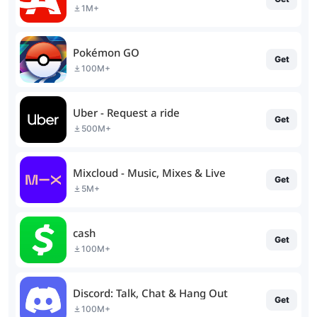
1M+
Pokémon GO
Get
100M+
Uber - Request a ride
Get
500M+
Mixcloud - Music, Mixes & Live
Get
5M+
cash
Get
100M+
Discord: Talk, Chat & Hang Out
Get
100M+