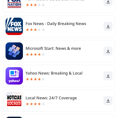
★
★
★
★
★
Fox News - Daily Breaking News
★
★
★
★
★
Microsoft Start: News & more
★
★
★
★
★
Yahoo News: Breaking & Local
★
★
★
★
★
Local News: 24/7 Coverage
★
★
★
★
★