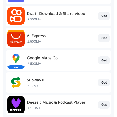
Kwai - Download & Share Video
Get
500M+
AliExpress
Get
500M+
Google Maps Go
Get
500M+
Subway®
Get
10M+
Deezer: Music & Podcast Player
Get
100M+