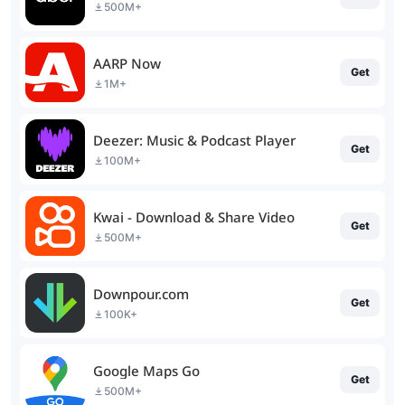
500M+
AARP Now
Get
1M+
Deezer: Music & Podcast Player
Get
100M+
Kwai - Download & Share Video
Get
500M+
Downpour.com
Get
100K+
Google Maps Go
Get
500M+