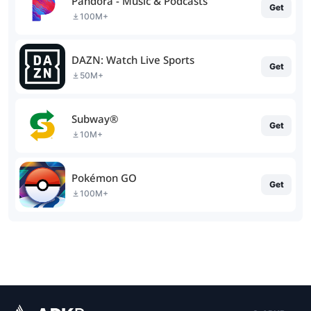
Pandora - Music & Podcasts
Get
100M+
DAZN: Watch Live Sports
Get
50M+
Subway®
Get
10M+
Pokémon GO
Get
100M+