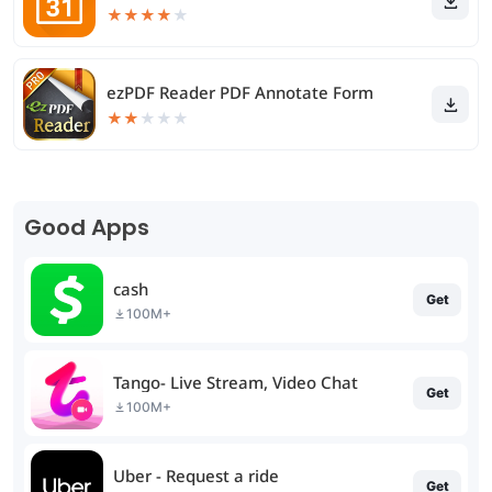
★
★
★
★
★
ezPDF Reader PDF Annotate Form
★
★
★
★
★
Good Apps
cash
Get
100M+
Tango- Live Stream, Video Chat
Get
100M+
Uber - Request a ride
Get