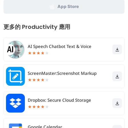
App Store
更多的 Productivity 應用
AI Speech Chatbot Text & Voice
★
★
★
★
★
ScreenMaster:Screenshot Markup
★
★
★
★
★
Dropbox: Secure Cloud Storage
★
★
★
★
★
Google Calendar