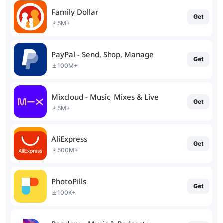
Family Dollar
Get
5M+
PayPal - Send, Shop, Manage
Get
100M+
Mixcloud - Music, Mixes & Live
Get
5M+
AliExpress
Get
500M+
PhotoPills
Get
100K+