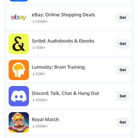
eBay: Online Shopping Deals
Get
100M+
Scribd: Audiobooks & Ebooks
Get
10M+
Lumosity: Brain Training
Get
10M+
Discord: Talk, Chat & Hang Out
Get
100M+
Royal Match
Get
100M+