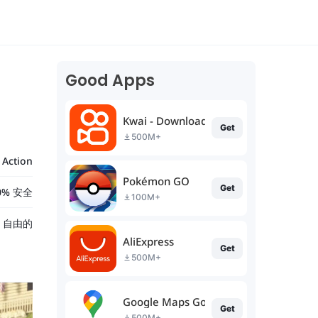
Good Apps
Kwai - Download & Share Video
Get
500M+
Action
Pokémon GO
Get
0% 安全
100M+
自由的
AliExpress
Get
500M+
Google Maps Go
Get
500M+