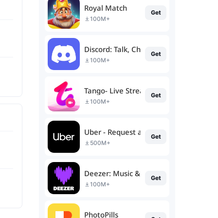
Royal Match
Get
100M+
Discord: Talk, Chat & Hang Out
Get
100M+
Tango- Live Stream, Video Chat
Get
100M+
Uber - Request a ride
Get
500M+
Deezer: Music & Podcast Player
Get
100M+
PhotoPills