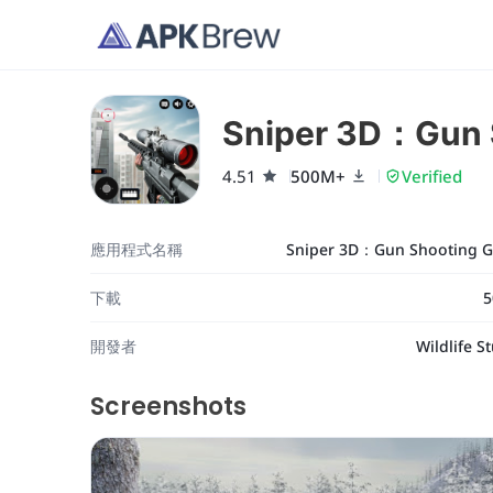
Sniper 3D：Gun 
4.51
500M+
Verified
應用程式名稱
Sniper 3D：Gun Shooting 
下載
5
開發者
Wildlife S
Screenshots