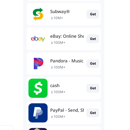
Subway®
Get
10M+
eBay: Online Shopping Deals
Get
100M+
Pandora - Music & Podcasts
Get
100M+
cash
Get
100M+
PayPal - Send, Shop, Manage
Get
100M+