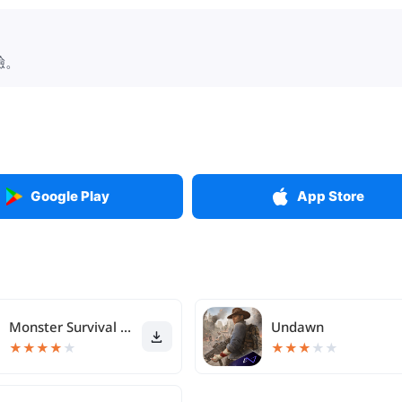
驗。
Google Play
App Store
Monster Survival Master
Undawn
★
★
★
★
★
★
★
★
★
★