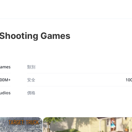
Shooting Games
Games
類別
00M+
安全
10
tudios
價格