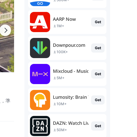
AARP Now
Get
1M+
Downpour.com
Get
100K+
Mixcloud - Music, Mixes & Live
Get
5M+
Lumosity: Brain Training
入，準
Get
10M+
DAZN: Watch Live Sports
Get
50M+