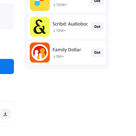
Get
100K+
Scribd: Audiobooks & Ebooks
Get
10M+
Family Dollar
Get
5M+