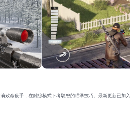
扮演致命殺手，在離線模式下考驗您的瞄準技巧。最新更新已加