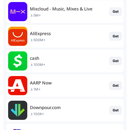
Mixcloud - Music, Mixes & Live
Get
5M+
AliExpress
Get
500M+
cash
Get
100M+
AARP Now
Get
1M+
Downpour.com
Get
100K+