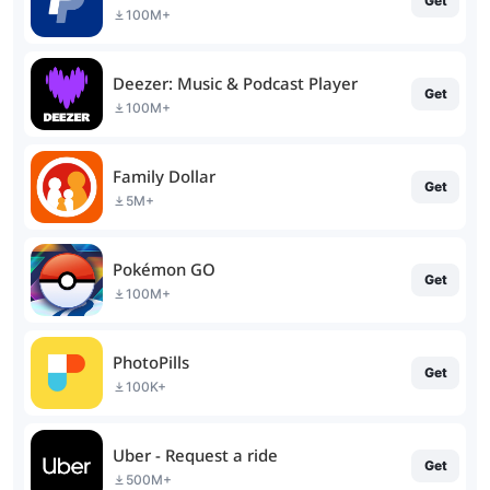
Get
100M+
Deezer: Music & Podcast Player
Get
100M+
Family Dollar
Get
5M+
Pokémon GO
Get
100M+
PhotoPills
Get
100K+
Uber - Request a ride
Get
500M+