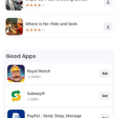
★
★
★
★
★
Where is He: Hide and Seek
★
★
★
★
★
Good Apps
Royal Match
Get
100M+
Subway®
Get
10M+
PayPal - Send, Shop, Manage