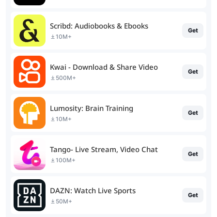
Scribd: Audiobooks & Ebooks
Get
10M+
Kwai - Download & Share Video
Get
500M+
Lumosity: Brain Training
Get
10M+
Tango- Live Stream, Video Chat
Get
100M+
DAZN: Watch Live Sports
Get
50M+