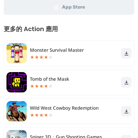
App Store
更多的 Action 應用
Monster Survival Master
★
★
★
★
★
Tomb of the Mask
★
★
★
★
★
Wild West Cowboy Redemption
★
★
★
★
★
Sniper 3D：Gun Shooting Games