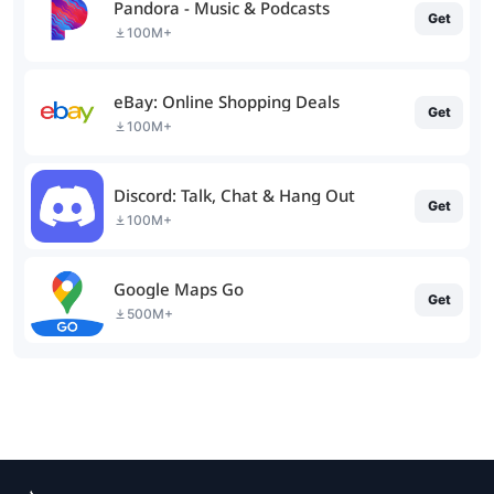
Pandora - Music & Podcasts
Get
100M+
eBay: Online Shopping Deals
Get
100M+
Discord: Talk, Chat & Hang Out
Get
100M+
Google Maps Go
Get
500M+